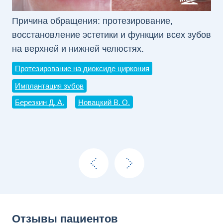
Причина обращения: протезирование,
Пр
восстановление эстетики и функции всех зубов
во
на верхней и нижней челюстях.
ве
Протезирование на диоксиде циркония
Пр
Имплантация зубов
Им
Березкин Д. А.
Новацкий В. О.
Бе
Отзывы пациентов