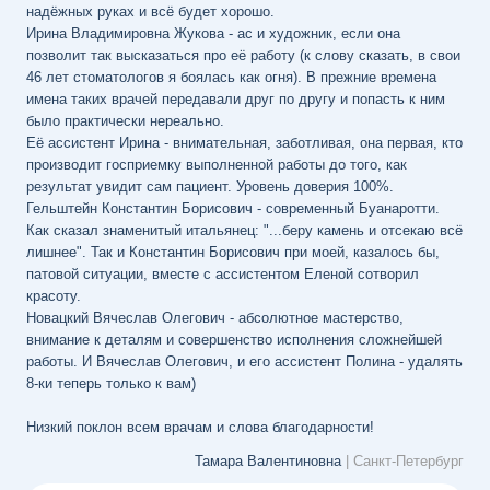
надёжных руках и всё будет хорошо.
Ирина Владимировна Жукова - ас и художник, если она
позволит так высказаться про её работу (к слову сказать, в свои
46 лет стоматологов я боялась как огня). В прежние времена
имена таких врачей передавали друг по другу и попасть к ним
было практически нереально.
Её ассистент Ирина - внимательная, заботливая, она первая, кто
производит госприемку выполненной работы до того, как
результат увидит сам пациент. Уровень доверия 100%.
Гельштейн Константин Борисович - современный Буанаротти.
Как сказал знаменитый итальянец: "...беру камень и отсекаю всё
лишнее". Так и Константин Борисович при моей, казалось бы,
патовой ситуации, вместе с ассистентом Еленой сотворил
красоту.
Новацкий Вячеслав Олегович - абсолютное мастерство,
внимание к деталям и совершенство исполнения сложнейшей
работы. И Вячеслав Олегович, и его ассистент Полина - удалять
8-ки теперь только к вам)
Низкий поклон всем врачам и слова благодарности!
Тамара Валентиновна
| Санкт-Петербург