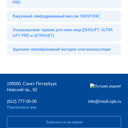
PRO
Вакуумный лимфодренажный массаж SKINTONIC
Ультразвуковая терапия для кожи лица [DUOLIFT, ULTRA
LIFT PRO и ULTRASET]
Удаление новообразований методом электрокоагуляции
190000, Санкт-Петербург,
Невский пр., 82
(812) 777-00-00
info@medi.spb.ru
Перезвоните мне
Записаться на прием