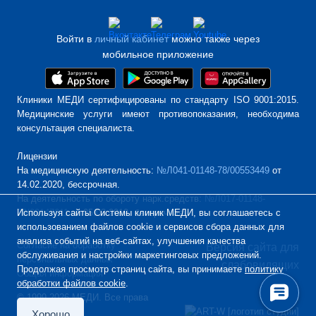
Войти в
личный кабинет
можно также через
мобильное приложение
Клиники МЕДИ сертифицированы по стандарту ISO 9001:2015.
Медицинские услуги имеют противопоказания, необходима
консультация специалиста.
Лицензии
На медицинскую деятельность:
№Л041-01148-78/00553449
от
14.02.2020, бессрочная.
На деятельность по обороту нарк.средств:
№Л017-01148-
Используя сайты Системы клиник МЕДИ, вы соглашаетесь с
78/00147611
от 05.03.2019, бессрочная.
использованием файлов cookie и сервисов сбора данных для
анализа событий на веб-сайтах, улучшения качества
Согласие на обработку
Версия сайта для
обслуживания и настройки маркетинговых предложений.
персональных данных
слабовидящих
Продолжая просмотр страниц сайта, вы принимаете
политику
Общая информация
обработки файлов cookie
.
© 1999-2026 МЕДИ. Все права
Дизайн
защищены
Хорошо