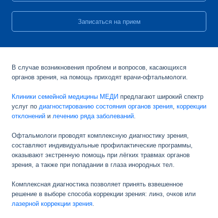
Записаться на прием
В случае возникновения проблем и вопросов, касающихся
органов зрения, на помощь приходят
врачи-офтальмологи
.
Клиники семейной медицины МEДИ
предлагают широкий спектр
услуг по
диагностированию состояния органов зрения
,
коррекции
отклонений
и
лечению ряда заболеваний
.
Офтальмологи проводят комплексную диагностику зрения,
составляют индивидуальные профилактические программы,
оказывают экстренную помощь при лёгких травмах органов
зрения, а также при попадании в глаза инородных тел.
Комплексная диагностика позволяет принять взвешенное
решение в выборе способа коррекции зрения: линз, очков или
лазерной коррекции зрения
.