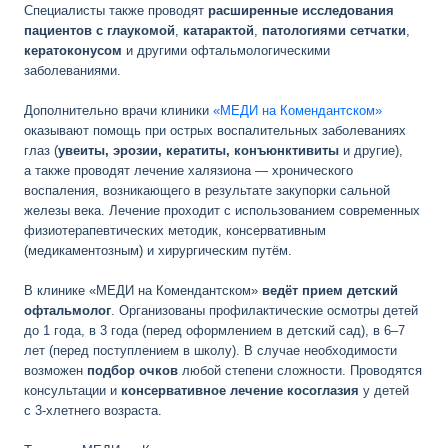
Специалисты также проводят
расширенные исследования
пациентов с глаукомой
,
катарактой
,
патологиями сетчатки
,
кератоконусом
и другими офтальмологическими
заболеваниями.
Дополнительно врачи клиники
«МЕДИ на Комендантском»
оказывают помощь при острых воспалительных заболеваниях
глаз (
увеиты, эрозии, кератиты, конъюнктивиты
и другие),
а также проводят лечение халязиона — хронического
воспаления, возникающего в результате закупорки сальной
железы века. Лечение проходит с использованием современных
физиотерапевтических методик, консервативным
(медикаментозным) и хирургическим путём.
В клинике «МЕДИ на Комендантском»
ведёт прием детский
офтальмолог
. Организованы профилактические осмотры детей
до 1 года, в 3 года (перед оформлением в детский сад), в 6–7
лет (перед поступлением в школу). В случае необходимости
возможен
подбор очков
любой степени сложности. Проводятся
консультации и
консервативное лечение косоглазия
у детей
с
3-хлетнего
возраста.