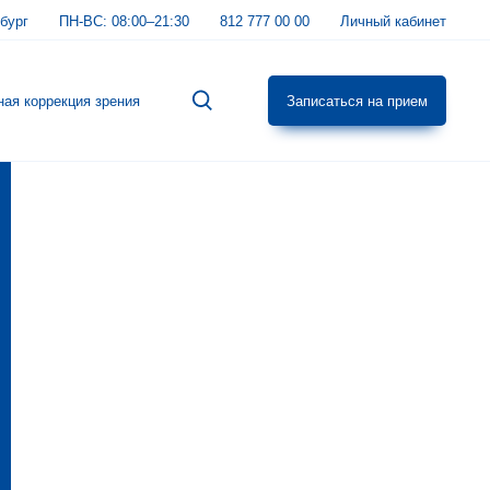
бург
ПН-ВС:
08:00–21:30
812 777 00 00
Личный кабинет
ная коррекция зрения
Записаться на прием