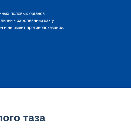
ужных половых органов
зличных заболеваний как у
н и не имеет противопоказаний.
ого таза