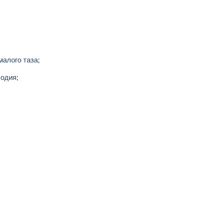
алого таза;
одия;