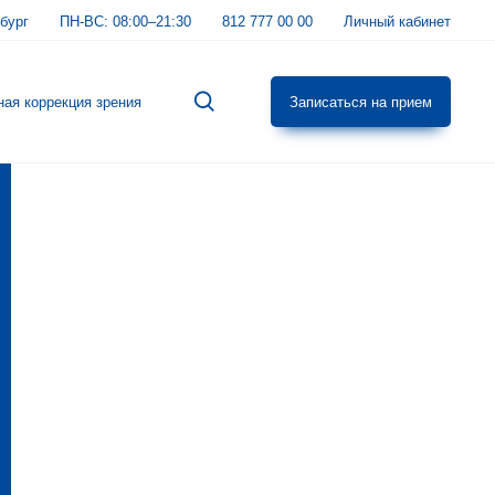
бург
ПН-ВС:
08:00–21:30
812 777 00 00
Личный кабинет
ная коррекция зрения
Записаться на прием