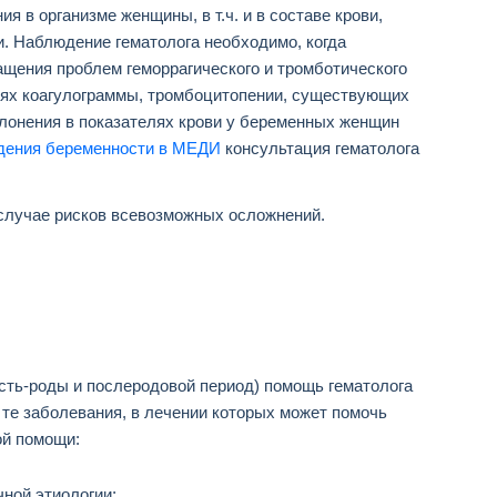
 в организме женщины, в т.ч. и в составе крови,
. Наблюдение гематолога необходимо, когда
ащения проблем геморрагического и тромботического
лях коагулограммы, тромбоцитопении, существующих
тклонения в показателях крови у беременных женщин
дения беременности в МЕДИ
консультация гематолога
случае рисков всевозможных осложнений.
сть-роды и послеродовой период) помощь гематолога
 те заболевания, в лечении которых может помочь
ой помощи:
ной этиологии;