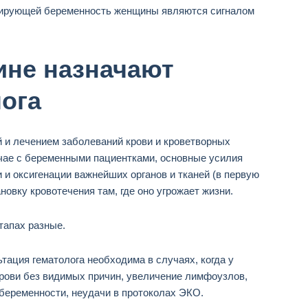
анирующей беременность женщины являются сигналом
ине назначают
ога
й и лечением заболеваний крови и кроветворных
лучае с беременными пациентками, основные усилия
и оксигенации важнейших органов и тканей (в первую
новку кровотечения там, где оно угрожает жизни.
тапах разные.
тация гематолога необходима в случаях, когда у
рови без видимых причин, увеличение лимфоузлов,
беременности, неудачи в протоколах ЭКО.