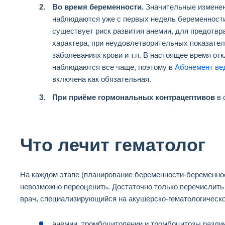
Во время беременности.
Значительные изменения
наблюдаются уже с первых недель беременности
существует риск развития анемии, для предотвр
характера, при неудовлетворительных показате
заболеваниях крови и т.п. В настоящее время о
наблюдаются все чаще, поэтому в
Абонемент ве
включена как обязательная.
При приёме гормональных контрацептивов
в 
Что лечит гематолог
На каждом этапе (планирование беременности-беременно
невозможно переоценить. Достаточно только перечислить
врач, специализирующийся на акушерско-гематологическ
анемии, тромбоцитопении и тромбоцитозы различ