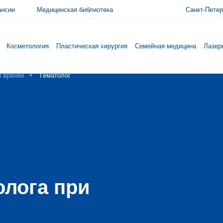
ансии
Медицинская библиотека
Санкт-Петер
Косметология
Пластическая хирургия
Семейная медицина
Лазер
и врачей
Гематолог
олога при