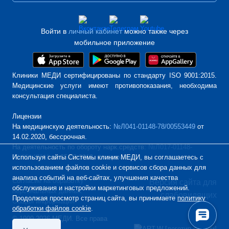
Войти в
личный кабинет
можно также через
мобильное приложение
Клиники МЕДИ сертифицированы по стандарту ISO 9001:2015.
Медицинские услуги имеют противопоказания, необходима
консультация специалиста.
Лицензии
На медицинскую деятельность:
№Л041-01148-78/00553449
от
14.02.2020, бессрочная.
На деятельность по обороту нарк.средств:
№Л017-01148-
Используя сайты Системы клиник МЕДИ, вы соглашаетесь с
78/00147611
от 05.03.2019, бессрочная.
использованием файлов cookie и сервисов сбора данных для
анализа событий на веб-сайтах, улучшения качества
Согласие на обработку
Версия сайта для
обслуживания и настройки маркетинговых предложений.
персональных данных
слабовидящих
Продолжая просмотр страниц сайта, вы принимаете
политику
Общая информация
обработки файлов cookie
.
© 1999-2026 МЕДИ. Все права
Дизайн
защищены