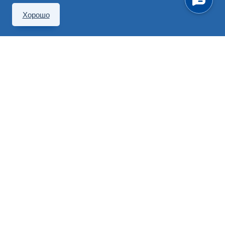
Хорошо
190000, Санкт-Петербург,
Невский пр., 82
(812) 777-00-00
info@medi.spb.ru
Перезвоните мне
Записаться на прием
Войти в
личный кабинет
можно также через
мобильное приложение
Клиники МЕДИ сертифицированы по стандарту ISO 9001:2015.
Медицинские услуги имеют противопоказания, необходима
консультация специалиста.