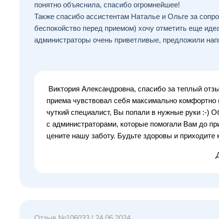
понятно объяснила, спасибо огромнейшее!
Также спасибо ассистентам Наталье и Ольге за сопро
беспокойство перед приемом) хочу отметить еще иде
администраторы очень приветливые, предложили напи
Виктория Александровна, спасибо за теплый отзы
приема чувствовал себя максимально комфортно и
чуткий специалист, Вы попали в нужные руки :-)
с администраторами, которые помогали Вам до при
цените нашу заботу. Будьте здоровы и приходите к
Отзыв №
106033
|
24.06.2024