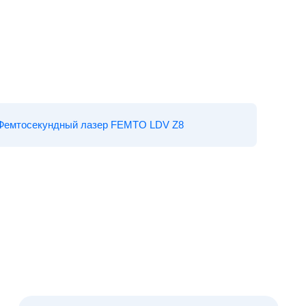
Фемтосекундный лазер FEMTO LDV Z8