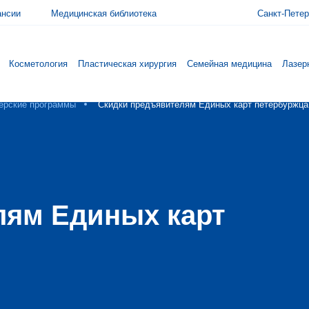
ансии
Медицинская библиотека
Санкт-Петер
Косметология
Пластическая хирургия
Семейная медицина
Лазер
ёрские программы
Скидки предъявителям Единых карт петербуржца
лям Единых карт