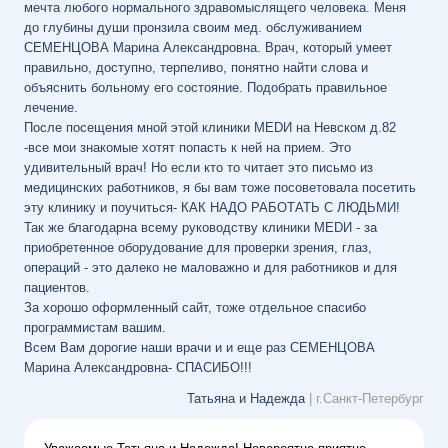
мечта любого нормального здравомыслящего человека. Меня
до глубины души пронзила своим мед. обслуживанием
СЕМЕНЦОВА Марина Александровна. Врач, который умеет
правильно, доступно, терпеливо, понятно найти слова и
объяснить больному его состояние. Подобрать правильное
лечение.
После посещения мной этой клиники МЕDИ на Невском д.82
-все мои знакомые хотят попасть к ней на прием. Это
удивительный врач! Но если кто то читает это письмо из
медицинских работников, я бы вам тоже посоветовала посетить
эту клинику и поучиться- КАК НАДО РАБОТАТЬ С ЛЮДЬМИ!
Так же благодарна всему руководству клиники МЕDИ - за
приобретенное оборудование для проверки зрения, глаз,
операций - это далеко не маловажно и для работников и для
пациентов.
За хорошо оформленный сайт, тоже отдельное спасибо
программистам вашим.
Всем Вам дорогие наши врачи и и еще раз СЕМЕНЦОВА
Марина Александровна- СПАСИБО!!!
Татьяна и Надежда
| г.Санкт-Петербург