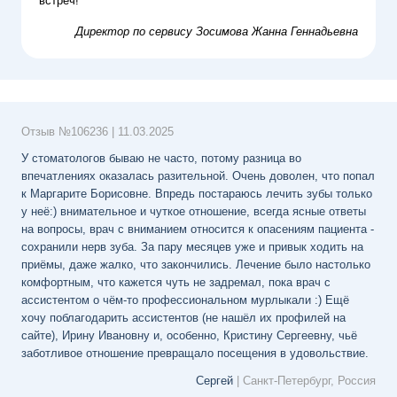
встреч!
Директор по сервису
Зосимова Жанна Геннадьевна
Отзыв №
106236
|
11.03.2025
У стоматологов бываю не часто, потому разница во
впечатлениях оказалась разительной. Очень доволен, что попал
к Маргарите Борисовне. Впредь постараюсь лечить зубы только
у неё:) внимательное и чуткое отношение, всегда ясные ответы
на вопросы, врач с вниманием относится к опасениям пациента -
сохранили нерв зуба. За пару месяцев уже и привык ходить на
приёмы, даже жалко, что закончились. Лечение было настолько
комфортным, что кажется чуть не задремал, пока врач с
ассистентом о чём-то профессиональном мурлыкали :) Ещё
хочу поблагодарить ассистентов (не нашёл их профилей на
сайте), Ирину Ивановну и, особенно, Кристину Сергеевну, чьё
заботливое отношение превращало посещения в удовольствие.
Сергей
| Санкт-Петербург, Россия