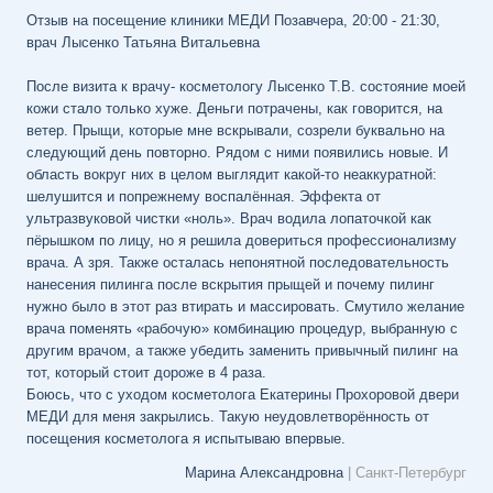
Отзыв на посещение клиники МЕДИ Позавчера, 20:00 - 21:30,
врач Лысенко Татьяна Витальевна
После визита к врачу- косметологу Лысенко Т.В. состояние моей
кожи стало только хуже. Деньги потрачены, как говорится, на
ветер. Прыщи, которые мне вскрывали, созрели буквально на
следующий день повторно. Рядом с ними появились новые. И
область вокруг них в целом выглядит какой-то неаккуратной:
шелушится и попрежнему воспалённая. Эффекта от
ультразвуковой чистки «ноль». Врач водила лопаточкой как
пёрышком по лицу, но я решила довериться профессионализму
врача. А зря. Также осталась непонятной последовательность
нанесения пилинга после вскрытия прыщей и почему пилинг
нужно было в этот раз втирать и массировать. Смутило желание
врача поменять «рабочую» комбинацию процедур, выбранную с
другим врачом, а также убедить заменить привычный пилинг на
тот, который стоит дороже в 4 раза.
Боюсь, что с уходом косметолога Екатерины Прохоровой двери
МЕДИ для меня закрылись. Такую неудовлетворённость от
посещения косметолога я испытываю впервые.
Марина Александровна
| Санкт-Петербург