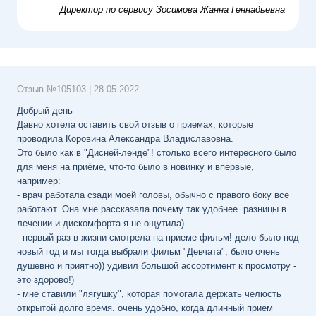
Директор по сервису
Зосимова Жанна Геннадьевна
Отзыв №
105103
|
28.05.2022
Добрый день
Давно хотела оставить свой отзыв о приемах, которые
проводила Коровина Александра Владиславовна.
Это было как в "Дисней-ленде"! столько всего интересного было
для меня на приёме, что-то было в новинку и впервые,
например:
- врач работала сзади моей головы, обычно с правого боку все
работают. Она мне рассказала почему так удобнее. разницы в
лечении и дискомфорта я не ощутила)
- первый раз в жизни смотрела на приеме фильм! дело было под
новый год и мы тогда выбрали фильм "Девчата", было очень
душевно и приятно)) удивил большой ассортимент к просмотру -
это здорово!)
- мне ставили "лягушку", которая помогала держать челюсть
открытой долго время. очень удобно, когда длинный прием