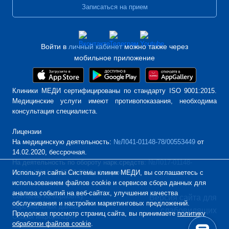
Записаться на прием
Войти в
личный кабинет
можно также через
мобильное приложение
Клиники МЕДИ сертифицированы по стандарту ISO 9001:2015.
Медицинские услуги имеют противопоказания, необходима
консультация специалиста.
Лицензии
На медицинскую деятельность:
№Л041-01148-78/00553449
от
14.02.2020, бессрочная.
На деятельность по обороту нарк.средств:
№Л017-01148-
Используя сайты Системы клиник МЕДИ, вы соглашаетесь с
78/00147611
от 05.03.2019, бессрочная.
использованием файлов cookie и сервисов сбора данных для
анализа событий на веб-сайтах, улучшения качества
Согласие на обработку
Версия сайта для
обслуживания и настройки маркетинговых предложений.
персональных данных
слабовидящих
Продолжая просмотр страниц сайта, вы принимаете
политику
Общая информация
обработки файлов cookie
.